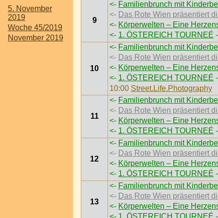
<-
Familienbrunch mit Kinderbe
5. November
<-
Das Rote Wien präsentiert
2019
9
<-
Körperwelten – Eine Herzen
Woche 45/2019
<-
1. ÖSTEREICH TOURNEÉ
-
November 2019
<-
Familienbrunch mit Kinderbe
<-
Das Rote Wien präsentiert
<-
Körperwelten – Eine Herzen
10
<-
1. ÖSTEREICH TOURNEÉ
-
10:00
Street.Life.Photography
<-
Familienbrunch mit Kinderbe
<-
Das Rote Wien präsentiert
11
<-
Körperwelten – Eine Herzen
<-
1. ÖSTEREICH TOURNEÉ
-
<-
Familienbrunch mit Kinderbe
<-
Das Rote Wien präsentiert
12
<-
Körperwelten – Eine Herzen
<-
1. ÖSTEREICH TOURNEÉ
-
<-
Familienbrunch mit Kinderbe
<-
Das Rote Wien präsentiert
13
<-
Körperwelten – Eine Herzen
<-
1. ÖSTEREICH TOURNEÉ
-