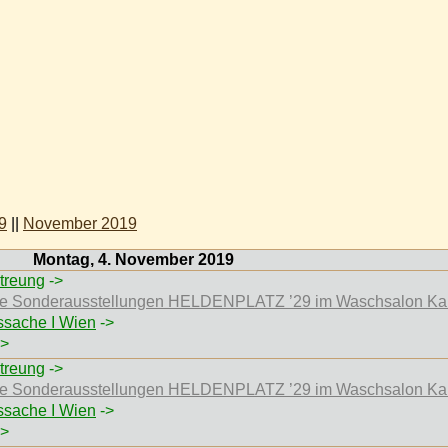
9
||
November 2019
Montag, 4. November 2019
treung
->
 die Sonderausstellungen HELDENPLATZ ’29 im Waschsalon Ka
ssache I Wien
->
>
treung
->
 die Sonderausstellungen HELDENPLATZ ’29 im Waschsalon Ka
ssache I Wien
->
>