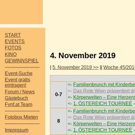
START
EVENTS
FOTOS
4. November 2019
KINO
GEWINNSPIEL
-----------------------
|
5. November 2019 >>
||
Woche 45/201
Event-Suche
Event gratis
<-
Familienbrunch mit Kinderbe
eintragen!
<-
Das Rote Wien präsentiert
Forum / News
0-7
<-
Körperwelten – Eine Herzen
Gästebuch
<-
1. ÖSTEREICH TOURNEÉ
-
Fynf.at Team
-----------------------
<-
Familienbrunch mit Kinderbe
Fotobox Mieten
<-
Das Rote Wien präsentiert
8
-----------------------
<-
Körperwelten – Eine Herzen
Impressum
<-
1. ÖSTEREICH TOURNEÉ
-