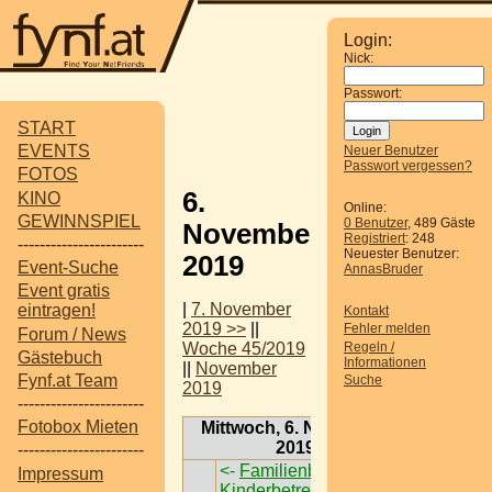
Login:
Nick:
Passwort:
START
EVENTS
Neuer Benutzer
Passwort vergessen?
FOTOS
6.
KINO
Online:
GEWINNSPIEL
0 Benutzer
, 489 Gäste
November
Registriert
: 248
-----------------------
Neuester Benutzer:
2019
Event-Suche
AnnasBruder
Event gratis
|
7. November
eintragen!
Kontakt
2019 >>
||
Fehler melden
Forum / News
Regeln /
Woche 45/2019
Gästebuch
Informationen
||
November
Fynf.at Team
Suche
2019
-----------------------
Fotobox Mieten
Mittwoch, 6. November
2019
-----------------------
<-
Familienbrunch mit
Impressum
Kinderbetreung
->