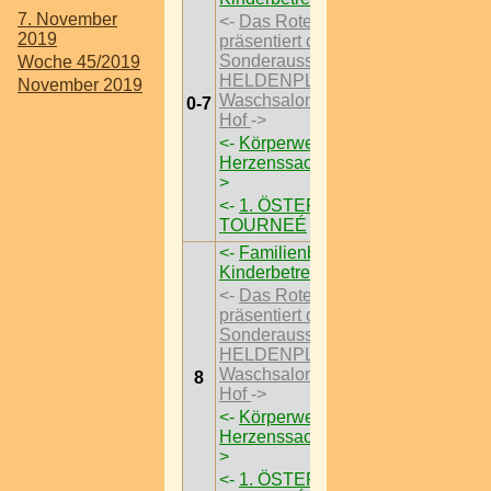
7. November
<-
Das Rote Wien
2019
präsentiert die
Sonderausstellungen
Woche 45/2019
HELDENPLATZ ’29 im
November 2019
Waschsalon Karl-Marx-
0-7
Hof
->
<-
Körperwelten – Eine
Herzenssache I Wien
-
>
<-
1. ÖSTEREICH
TOURNEÉ
->
<-
Familienbrunch mit
Kinderbetreung
->
<-
Das Rote Wien
präsentiert die
Sonderausstellungen
HELDENPLATZ ’29 im
Waschsalon Karl-Marx-
8
Hof
->
<-
Körperwelten – Eine
Herzenssache I Wien
-
>
<-
1. ÖSTEREICH