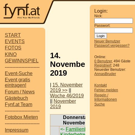
Login:
Nick:
Passwort:
START
EVENTS
Neuer Benutzer
Passwort vergessen?
FOTOS
14.
KINO
Online:
GEWINNSPIEL
0 Benutzer
, 494 Gäste
November
Registriert
: 248
-----------------------
Neuester Benutzer:
2019
Event-Suche
AnnasBruder
Event gratis
|
15. November
eintragen!
Kontakt
2019 >>
||
Fehler melden
Forum / News
Regeln /
Woche 46/2019
Gästebuch
Informationen
||
November
Fynf.at Team
Suche
2019
-----------------------
Fotobox Mieten
Donnerstag, 14.
November 2019
-----------------------
<-
Familienbrunch mit
Impressum
Kinderbetreung
->