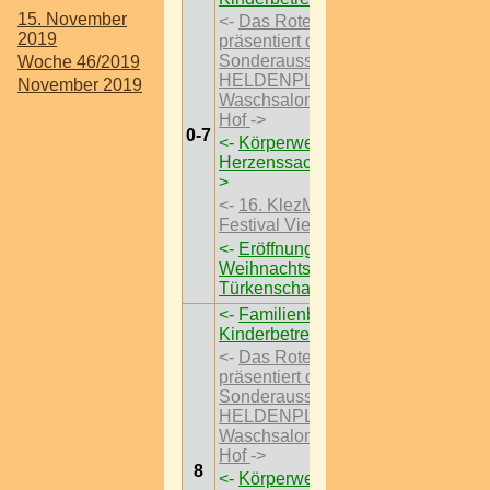
15. November
<-
Das Rote Wien
2019
präsentiert die
Sonderausstellungen
Woche 46/2019
HELDENPLATZ ’29 im
November 2019
Waschsalon Karl-Marx-
Hof
->
0-7
<-
Körperwelten – Eine
Herzenssache I Wien
-
>
<-
16. KlezMORE
Festival Vienna
->
<-
Eröffnung des
Weihnachtsmarktes im
Türkenschanzpark
->
<-
Familienbrunch mit
Kinderbetreung
->
<-
Das Rote Wien
präsentiert die
Sonderausstellungen
HELDENPLATZ ’29 im
Waschsalon Karl-Marx-
Hof
->
8
<-
Körperwelten – Eine