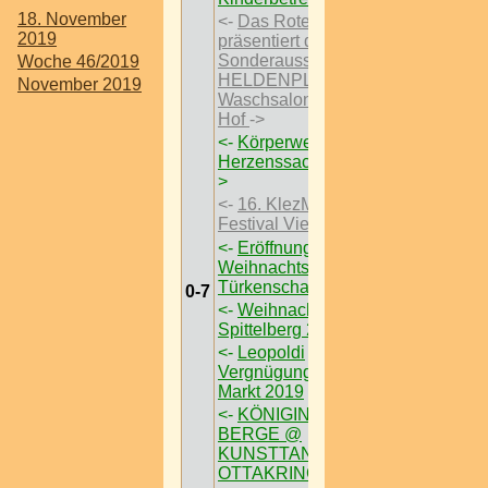
18. November
<-
Das Rote Wien
2019
präsentiert die
Sonderausstellungen
Woche 46/2019
HELDENPLATZ ’29 im
November 2019
Waschsalon Karl-Marx-
Hof
->
<-
Körperwelten – Eine
Herzenssache I Wien
-
>
<-
16. KlezMORE
Festival Vienna
->
<-
Eröffnung des
Weihnachtsmarktes im
Türkenschanzpark
->
0-7
<-
Weihnachtsmarkt am
Spittelberg 2019
->
<-
Leopoldi
Vergnügungspark &
Markt 2019
->
<-
KÖNIGIN DER
BERGE @
KUNSTTANKSTELLE
OTTAKRING
->