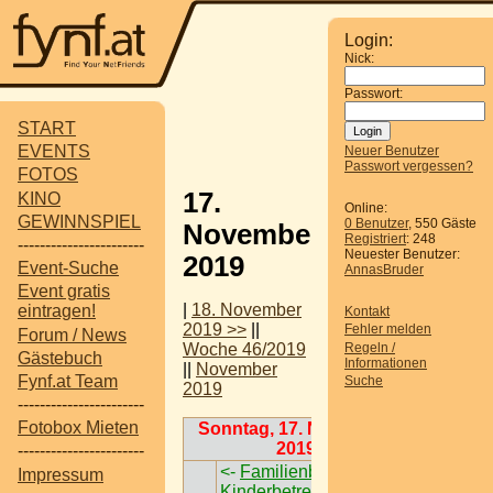
Login:
Nick:
Passwort:
START
EVENTS
Neuer Benutzer
Passwort vergessen?
FOTOS
17.
KINO
Online:
GEWINNSPIEL
0 Benutzer
, 550 Gäste
November
Registriert
: 248
-----------------------
Neuester Benutzer:
2019
Event-Suche
AnnasBruder
Event gratis
|
18. November
eintragen!
Kontakt
2019 >>
||
Fehler melden
Forum / News
Regeln /
Woche 46/2019
Gästebuch
Informationen
||
November
Fynf.at Team
Suche
2019
-----------------------
Fotobox Mieten
Sonntag, 17. November
2019
-----------------------
<-
Familienbrunch mit
Impressum
Kinderbetreung
->