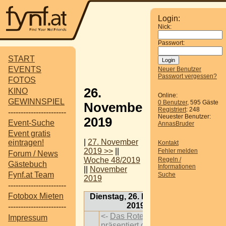
Login:
Nick:
Passwort:
START
EVENTS
Neuer Benutzer
Passwort vergessen?
FOTOS
26.
KINO
Online:
GEWINNSPIEL
0 Benutzer
, 595 Gäste
November
Registriert
: 248
-----------------------
Neuester Benutzer:
2019
Event-Suche
AnnasBruder
Event gratis
|
27. November
eintragen!
Kontakt
2019 >>
||
Fehler melden
Forum / News
Regeln /
Woche 48/2019
Gästebuch
Informationen
||
November
Fynf.at Team
Suche
2019
-----------------------
Fotobox Mieten
Dienstag, 26. November
2019
-----------------------
<-
Das Rote Wien
Impressum
präsentiert die