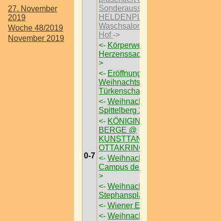
Sonderausstellungen
27. November
HELDENPLATZ ’29 im
2019
Waschsalon Karl-Marx-
Woche 48/2019
Hof
->
November 2019
<-
Körperwelten – Eine
Herzenssache I Wien
-
>
<-
Eröffnung des
Weihnachtsmarktes im
Türkenschanzpark
->
<-
Weihnachtsmarkt am
Spittelberg 2019
->
<-
KÖNIGIN DER
BERGE @
KUNSTTANKSTELLE
OTTAKRING
->
0-7
<-
Weihnachtsdorf am
Campus der Uni Wien
-
>
<-
Weihnachtsmarkt am
Stephansplatz
->
<-
Wiener Eistraum
->
<-
Weihnachtsmarkt