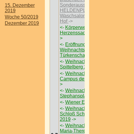
Sonderausstellungen
15. Dezember
HELDENPLATZ ’29 im
2019
Waschsalon Karl-Marx-
Woche 50/2019
Hof
->
Dezember 2019
<-
Körperwelten – Eine
Herzenssache I Wien
-
>
<-
Eröffnung des
Weihnachtsmarktes im
Türkenschanzpark
->
<-
Weihnachtsmarkt am
Spittelberg 2019
->
<-
Weihnachtsdorf am
Campus der Uni Wien
-
>
<-
Weihnachtsmarkt am
Stephansplatz
->
<-
Wiener Eistraum
->
<-
Weihnachtsmarkt
Schloß Schönbrunn
2019
->
<-
Weihnachtsdorf am
Maria-Theresien-Platz
-