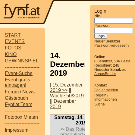
Login:
Nick:
Passwort:
START
EVENTS
Neuer Benutzer
Passwort vergessen?
FOTOS
14.
KINO
Online:
GEWINNSPIEL
0 Benutzer
, 584 Gäste
Dezember
Registriert
: 248
-----------------------
Neuester Benutzer:
2019
Event-Suche
AnnasBruder
Event gratis
|
15. Dezember
eintragen!
Kontakt
2019 >>
||
Fehler melden
Forum / News
Regeln /
Woche 50/2019
Gästebuch
Informationen
||
Dezember
Fynf.at Team
Suche
2019
-----------------------
Fotobox Mieten
Samstag, 14. Dezember
2019
-----------------------
<-
Das Rote Wien
Impressum
präsentiert die