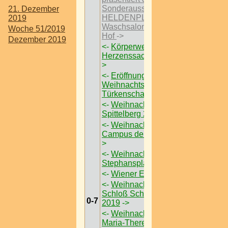
Sonderausstellungen
21. Dezember
HELDENPLATZ ’29 im
2019
Waschsalon Karl-Marx-
Woche 51/2019
Hof
->
Dezember 2019
<-
Körperwelten – Eine
Herzenssache I Wien
-
>
<-
Eröffnung des
Weihnachtsmarktes im
Türkenschanzpark
->
<-
Weihnachtsmarkt am
Spittelberg 2019
->
<-
Weihnachtsdorf am
Campus der Uni Wien
-
>
<-
Weihnachtsmarkt am
Stephansplatz
->
<-
Wiener Eistraum
->
<-
Weihnachtsmarkt
Schloß Schönbrunn
0-7
2019
->
<-
Weihnachtsdorf am
Maria-Theresien-Platz
-