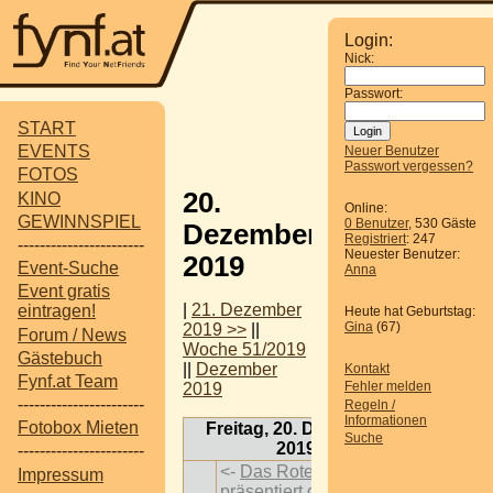
Login:
Nick:
Passwort:
START
EVENTS
Neuer Benutzer
Passwort vergessen?
FOTOS
20.
KINO
Online:
GEWINNSPIEL
0 Benutzer
, 530 Gäste
Dezember
Registriert
: 247
-----------------------
Neuester Benutzer:
2019
Event-Suche
Anna
Event gratis
|
21. Dezember
eintragen!
Heute hat Geburtstag:
Gina
(67)
2019 >>
||
Forum / News
Woche 51/2019
Gästebuch
||
Dezember
Kontakt
Fynf.at Team
Fehler melden
2019
-----------------------
Regeln /
Informationen
Fotobox Mieten
Freitag, 20. Dezember
Suche
2019
-----------------------
<-
Das Rote Wien
Impressum
präsentiert die