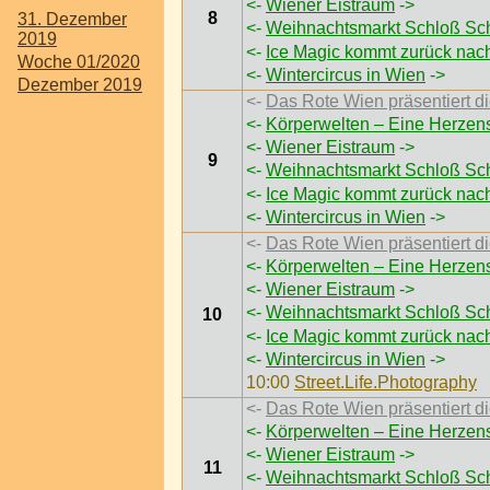
<-
Wiener Eistraum
->
8
31. Dezember
<-
Weihnachtsmarkt Schloß Sc
2019
<-
Ice Magic kommt zurück nac
Woche 01/2020
<-
Wintercircus in Wien
->
Dezember 2019
<-
Das Rote Wien präsentiert
<-
Körperwelten – Eine Herzen
<-
Wiener Eistraum
->
9
<-
Weihnachtsmarkt Schloß Sc
<-
Ice Magic kommt zurück nac
<-
Wintercircus in Wien
->
<-
Das Rote Wien präsentiert
<-
Körperwelten – Eine Herzen
<-
Wiener Eistraum
->
<-
Weihnachtsmarkt Schloß Sc
10
<-
Ice Magic kommt zurück nac
<-
Wintercircus in Wien
->
10:00
Street.Life.Photography
<-
Das Rote Wien präsentiert
<-
Körperwelten – Eine Herzen
<-
Wiener Eistraum
->
11
<-
Weihnachtsmarkt Schloß Sc