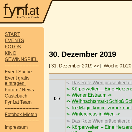
START
EVENTS
FOTOS
30. Dezember 2019
KINO
GEWINNSPIEL
-----------------------
|
31. Dezember 2019 >>
||
Woche 01/20
Event-Suche
Event gratis
<-
Das Rote Wien präsentiert
eintragen!
<-
Körperwelten – Eine Herzen
Forum / News
<-
Wiener Eistraum
->
Gästebuch
0-7
<-
Weihnachtsmarkt Schloß Sc
Fynf.at Team
<-
Ice Magic kommt zurück nac
-----------------------
<-
Wintercircus in Wien
->
Fotobox Mieten
-----------------------
<-
Das Rote Wien präsentiert
Impressum
<-
Körperwelten – Eine Herzen