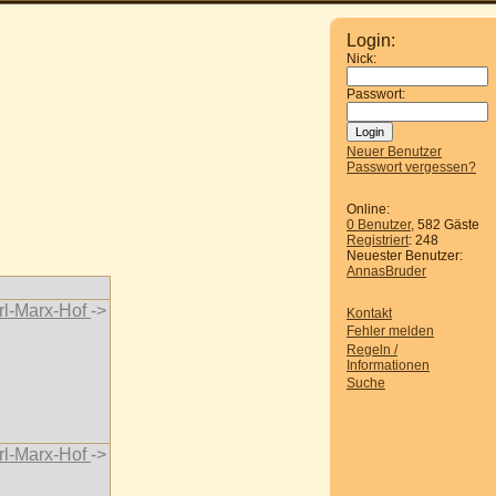
Login:
Nick:
Passwort:
Neuer Benutzer
Passwort vergessen?
Online:
0 Benutzer
, 582 Gäste
Registriert
: 248
Neuester Benutzer:
AnnasBruder
rl-Marx-Hof
->
Kontakt
Fehler melden
Regeln /
Informationen
Suche
rl-Marx-Hof
->