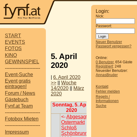
Login:
Nick:
Passwort:
START
EVENTS
Neuer Benutzer
Passwort vergessen?
FOTOS
5. April
KINO
Online:
GEWINNSPIEL
0 Benutzer
, 654 Gäste
2020
Registriert
: 248
-----------------------
Neuester Benutzer:
Event-Suche
AnnasBruder
|
6. April 2020
Event gratis
>>
||
Woche
eintragen!
Kontakt
14/2020
||
März
Fehler melden
Forum / News
2020
Regeln /
Gästebuch
Informationen
Sonntag, 5. April
Fynf.at Team
Suche
2020
-----------------------
<-
Abgesagt
Fotobox Mieten
Ostermarkt
-----------------------
Schloß
Impressum
Schönbrunn