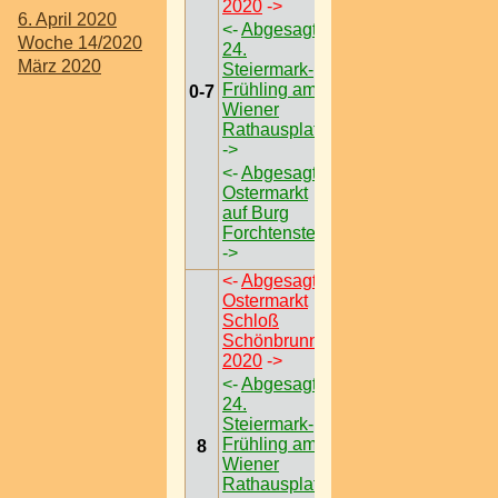
2020
->
6. April 2020
<-
Abgesagt
Woche 14/2020
24.
März 2020
Steiermark-
Frühling am
0-7
Wiener
Rathausplatz
->
<-
Abgesagt
Ostermarkt
auf Burg
Forchtenstein
->
<-
Abgesagt
Ostermarkt
Schloß
Schönbrunn
2020
->
<-
Abgesagt
24.
Steiermark-
Frühling am
8
Wiener
Rathausplatz