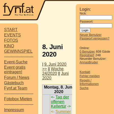
Login:
Nick:
Passwort:
START
EVENTS
Neuer Benutzer
Passwort vergessen?
FOTOS
8. Juni
KINO
Online:
GEWINNSPIEL
0 Benutzer
, 608 Gäste
2020
Registriert
: 248
-----------------------
Neuester Benutzer:
Event-Suche
AnnasBruder
|
9. Juni 2020
Event gratis
>>
||
Woche
eintragen!
Kontakt
24/2020
||
Juni
Fehler melden
Forum / News
2020
Regeln /
Gästebuch
Informationen
Montag, 8. Juni
Fynf.at Team
Suche
2020
-----------------------
<-
Tag der
Fotobox Mieten
offenen
-----------------------
Kellertür
->
Impressum
<-
Summer