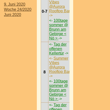
Vibes
9. Juni 2020
@Aurora
Woche 24/2020
Rooftop Bar
0-7
Juni 2020
->
<-
100tage
sommer @
Brunn am
Gebirge <
Nö >
->
<-
Tag der
offenen
Kellertür
->
<-
Summer
Vibes
@Aurora
Rooftop Bar
8
->
<-
100tage
sommer @
Brunn am
Gebirge <
Nö >
->
<-
Tag der
offenen