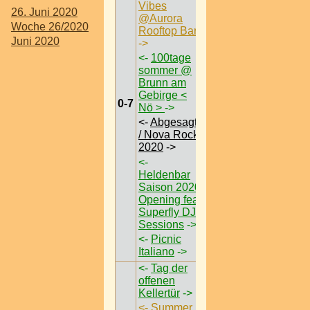
Vibes
26. Juni 2020
@Aurora
Woche 26/2020
Rooftop Bar
Juni 2020
->
<-
100tage
sommer @
Brunn am
Gebirge <
0-7
Nö >
->
<-
Abgesagt
/ Nova Rock
2020
->
<-
Heldenbar
Saison 2020
Opening feat
Superfly DJ
Sessions
->
<-
Picnic
Italiano
->
<-
Tag der
offenen
Kellertür
->
<-
Summer