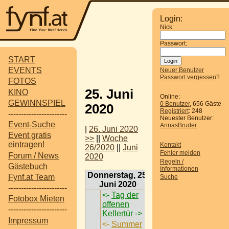
Login:
Nick:
Passwort:
START
EVENTS
Neuer Benutzer
Passwort vergessen?
FOTOS
25. Juni
KINO
Online:
GEWINNSPIEL
0 Benutzer
, 656 Gäste
2020
Registriert
: 248
-----------------------
Neuester Benutzer:
Event-Suche
AnnasBruder
|
26. Juni 2020
Event gratis
>>
||
Woche
eintragen!
Kontakt
26/2020
||
Juni
Fehler melden
Forum / News
2020
Regeln /
Gästebuch
Informationen
Donnerstag, 25.
Fynf.at Team
Suche
Juni 2020
-----------------------
<-
Tag der
Fotobox Mieten
offenen
-----------------------
Kellertür
->
Impressum
<-
Summer