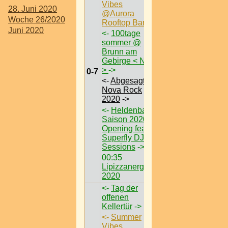
Vibes
28. Juni 2020
@Aurora
Woche 26/2020
Rooftop Bar
->
Juni 2020
<-
100tage
sommer @
Brunn am
Gebirge < Nö
>
->
0-7
<-
Abgesagt /
Nova Rock
2020
->
<-
Heldenbar
Saison 2020
Opening feat
Superfly DJ
Sessions
->
00:35
Lipizzanergala
2020
<-
Tag der
offenen
Kellertür
->
<-
Summer
Vibes