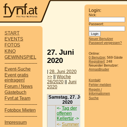
Login:
Nick:
Passwort:
START
EVENTS
Neuer Benutzer
Passwort vergessen?
FOTOS
27. Juni
KINO
Online:
GEWINNSPIEL
0 Benutzer
, 569 Gäste
2020
Registriert
: 248
-----------------------
Neuester Benutzer:
Event-Suche
AnnasBruder
|
28. Juni 2020
Event gratis
>>
||
Woche
eintragen!
Kontakt
26/2020
||
Juni
Fehler melden
Forum / News
2020
Regeln /
Gästebuch
Informationen
Samstag, 27. Juni
Fynf.at Team
Suche
2020
-----------------------
<-
Tag der
Fotobox Mieten
offenen
-----------------------
Kellertür
->
Impressum
<-
Summer