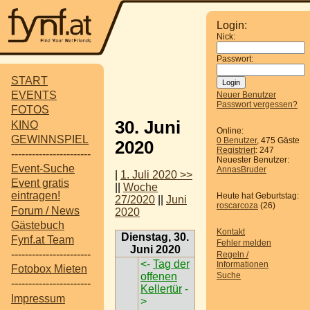
Login:
Nick:
Passwort:
START
EVENTS
Neuer Benutzer
Passwort vergessen?
FOTOS
30. Juni
KINO
Online:
GEWINNSPIEL
0 Benutzer
, 475 Gäste
2020
Registriert
: 247
-----------------------
Neuester Benutzer:
Event-Suche
AnnasBruder
|
1. Juli 2020 >>
Event gratis
||
Woche
eintragen!
Heute hat Geburtstag:
27/2020
||
Juni
roscarcoza
(26)
Forum / News
2020
Gästebuch
Kontakt
Dienstag, 30.
Fynf.at Team
Fehler melden
Juni 2020
-----------------------
Regeln /
<-
Tag der
Informationen
Fotobox Mieten
offenen
Suche
-----------------------
Kellertür
-
Impressum
>