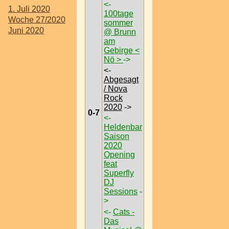
<-
1. Juli 2020
100tage
Woche 27/2020
sommer
Juni 2020
@ Brunn
am
Gebirge <
Nö >
->
<-
Abgesagt
/ Nova
Rock
2020
->
0-7
<-
Heldenbar
Saison
2020
Opening
feat
Superfly
DJ
Sessions
-
>
<-
Cats -
Das