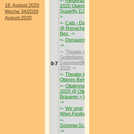
<-
Heldenbar Saison
18. August 2020
2020 Opening feat
Superfly DJ Sessions
-
Woche 34/2020
>
August 2020
<-
Cats - Das Musical
@ Ronacher > W < 1
Bez.
->
<-
Donauinselfest 2020
->
<-
Theater am
Spittelberg -
Saisoneröffnung 1. Juli
0-7
2020
->
<-
Theater im Park @
Oberes Belvedere
->
<-
Ottakringer Bierfest
2020 @ Ottakringer
Brauerei > W < 16 Bez
->
<-
Wir sind
Wien.Festival 2020
->
<-
Sommer.Schlössl.Markt
->