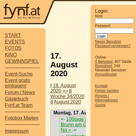
Login:
Nick:
Passwort:
START
EVENTS
Neuer Benutzer
Passwort vergessen?
FOTOS
17.
KINO
Online:
GEWINNSPIEL
0 Benutzer
, 407 Gäste
August
Registriert
: 248
-----------------------
Neuester Benutzer:
2020
Event-Suche
AnnasBruder
Event gratis
|
18. August
eintragen!
Kontakt
2020 >>
||
Fehler melden
Forum / News
Regeln /
Woche 34/2020
Gästebuch
Informationen
||
August 2020
Fynf.at Team
Suche
-----------------------
Montag, 17. August 2020
Fotobox Mieten
<-
100tage sommer @
-----------------------
Brunn am Gebirge <
Nö >
->
Impressum