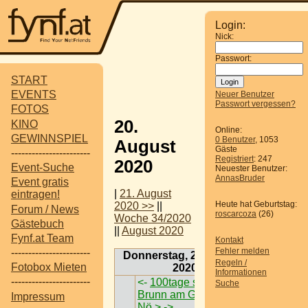
Login:
Nick:
Passwort:
START
EVENTS
Neuer Benutzer
Passwort vergessen?
FOTOS
20.
KINO
Online:
GEWINNSPIEL
0 Benutzer
, 1053
August
Gäste
-----------------------
Registriert
: 247
2020
Event-Suche
Neuester Benutzer:
AnnasBruder
Event gratis
|
21. August
eintragen!
Heute hat Geburtstag:
2020 >>
||
Forum / News
roscarcoza
(26)
Woche 34/2020
Gästebuch
||
August 2020
Fynf.at Team
Kontakt
Fehler melden
-----------------------
Donnerstag, 20. August
Regeln /
Fotobox Mieten
2020
Informationen
-----------------------
<-
100tage sommer @
Suche
Brunn am Gebirge <
Impressum
Nö >
->