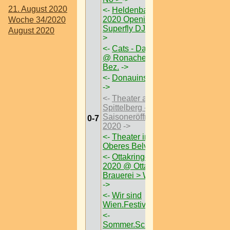
21. August 2020
<-
Heldenbar Saison
2020 Opening feat
Woche 34/2020
Superfly DJ Sessions
-
August 2020
>
<-
Cats - Das Musical
@ Ronacher > W < 1
Bez.
->
<-
Donauinselfest 2020
->
<-
Theater am
Spittelberg -
Saisoneröffnung 1. Juli
0-7
2020
->
<-
Theater im Park @
Oberes Belvedere
->
<-
Ottakringer Bierfest
2020 @ Ottakringer
Brauerei > W < 16 Bez
->
<-
Wir sind
Wien.Festival 2020
->
<-
Sommer.Schlössl.Markt