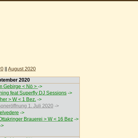
20
||
August 2020
eptember 2020
 Gebirge < Nö >
->
ing feat Superfly DJ Sessions
->
her > W < 1 Bez.
->
soneröffnung 1. Juli 2020
->
elvedere
->
Ottakringer Brauerei > W < 16 Bez
->
->