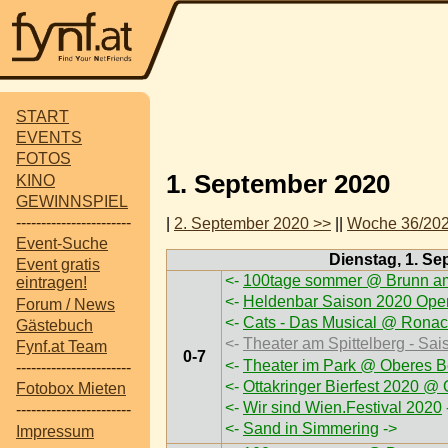
START
EVENTS
FOTOS
1. September 2020
KINO
GEWINNSPIEL
-----------------------
|
2. September 2020 >>
||
Woche 36/20
Event-Suche
Dienstag, 1. S
Event gratis
<-
100tage sommer @ Brunn am
eintragen!
<-
Heldenbar Saison 2020 Open
Forum / News
<-
Cats - Das Musical @ Ronac
Gästebuch
<-
Theater am Spittelberg - Sai
Fynf.at Team
0-7
<-
Theater im Park @ Oberes B
-----------------------
<-
Ottakringer Bierfest 2020 @ 
Fotobox Mieten
<-
Wir sind Wien.Festival 2020
-----------------------
<-
Sand in Simmering
->
Impressum