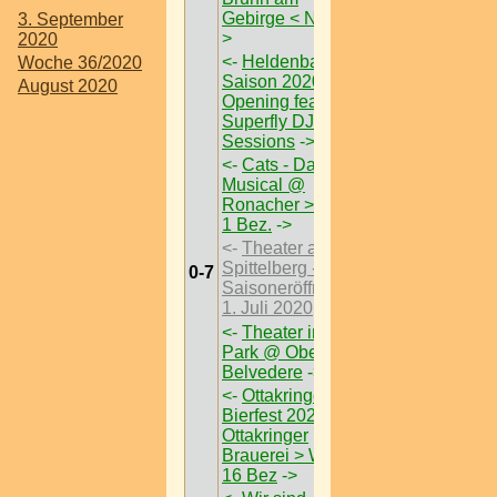
Gebirge < Nö >
-
3. September
>
2020
<-
Heldenbar
Woche 36/2020
Saison 2020
August 2020
Opening feat
Superfly DJ
Sessions
->
<-
Cats - Das
Musical @
Ronacher > W <
1 Bez.
->
<-
Theater am
Spittelberg -
0-7
Saisoneröffnung
1. Juli 2020
->
<-
Theater im
Park @ Oberes
Belvedere
->
<-
Ottakringer
Bierfest 2020 @
Ottakringer
Brauerei > W <
16 Bez
->