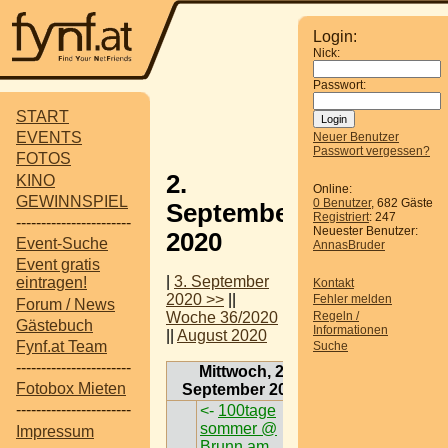
Login:
Nick:
Passwort:
START
EVENTS
Neuer Benutzer
Passwort vergessen?
FOTOS
2.
KINO
Online:
GEWINNSPIEL
0 Benutzer
, 682 Gäste
September
Registriert
: 247
-----------------------
Neuester Benutzer:
2020
Event-Suche
AnnasBruder
Event gratis
|
3. September
eintragen!
Kontakt
2020 >>
||
Fehler melden
Forum / News
Regeln /
Woche 36/2020
Gästebuch
Informationen
||
August 2020
Fynf.at Team
Suche
-----------------------
Mittwoch, 2.
Fotobox Mieten
September 2020
-----------------------
<-
100tage
sommer @
Impressum
Brunn am