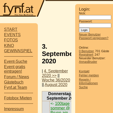
Login:
Nick:
Passwort:
START
EVENTS
Neuer Benutzer
Passwort vergessen?
FOTOS
3.
KINO
Online:
GEWINNSPIEL
0 Benutzer
, 701 Gäste
September
Registriert
: 247
-----------------------
Neuester Benutzer:
2020
Event-Suche
AnnasBruder
Event gratis
|
4. September
eintragen!
Kontakt
2020 >>
||
Fehler melden
Forum / News
Regeln /
Woche 36/2020
Gästebuch
Informationen
||
August 2020
Fynf.at Team
Suche
-----------------------
Donnerstag, 3.
Fotobox Mieten
September 2020
-----------------------
<-
100tage
sommer @
Impressum
Brunn am