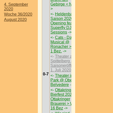
Gebirge < Nö >
-
4. September
>
2020
<-
Heldenbar
Woche 36/2020
Saison 2020
August 2020
Opening feat
Superfly DJ
Sessions
->
<-
Cats - Das
Musical @
Ronacher > W <
1 Bez.
->
<-
Theater am
Spittelberg -
Saisoneröffnung
1. Juli 2020
->
0-7
<-
Theater im
Park @ Oberes
Belvedere
->
<-
Ottakringer
Bierfest 2020 @
Ottakringer
Brauerei > W <
16 Bez
->