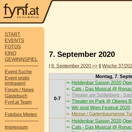
START
EVENTS
FOTOS
7. September 2020
KINO
GEWINNSPIEL
-----------------------
|
8. September 2020 >>
||
Woche 37/20
Event-Suche
Montag, 7. Sept
Event gratis
<-
Heldenbar Saison 2020 Open
eintragen!
<-
Cats - Das Musical @ Ronac
Forum / News
<-
Theater am Spittelberg - Sai
Gästebuch
0-7
<-
Theater im Park @ Oberes B
Fynf.at Team
<-
Wir sind Wien.Festival 2020
-----------------------
<-
Messe / Gartenbaumesse Tu
Fotobox Mieten
-----------------------
<-
Heldenbar Saison 2020 Open
Impressum
<-
Cats - Das Musical @ Ronac