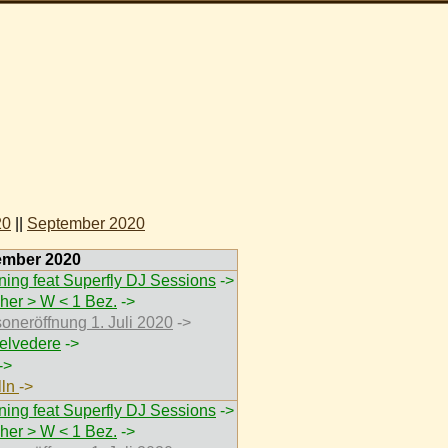
20
||
September 2020
ember 2020
ing feat Superfly DJ Sessions
->
her > W < 1 Bez.
->
soneröffnung 1. Juli 2020
->
elvedere
->
->
lln
->
ing feat Superfly DJ Sessions
->
her > W < 1 Bez.
->