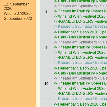
<-
Cats - Das Musical @ Ronac
12. September
<-
Theater am Spittelberg - Sai
2020
<-
Theater im Park @ Oberes B
8
Woche 37/2020
<-
Wir sind Wien.Festival 2020
September 2020
<-
4GAMECHANGERS Festival
<-
Kabarett / frau franzi / Bee
<-
Heldenbar Saison 2020 Open
<-
Cats - Das Musical @ Ronac
<-
Theater am Spittelberg - Sai
<-
Theater im Park @ Oberes B
9
<-
Wir sind Wien.Festival 2020
<-
4GAMECHANGERS Festival
<-
Kabarett / frau franzi / Bee
<-
Heldenbar Saison 2020 Open
<-
Cats - Das Musical @ Ronac
<-
Theater am Spittelberg - Sai
<-
Theater im Park @ Oberes B
10
<-
Wir sind Wien.Festival 2020
<-
4GAMECHANGERS Festival
<-
Kabarett / frau franzi / Bee
<-
Heldenbar Saison 2020 Open