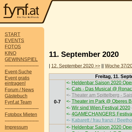
START
EVENTS
FOTOS
11. September 2020
KINO
GEWINNSPIEL
-----------------------
|
12. September 2020 >>
||
Woche 37/2
Event-Suche
Freitag, 11. Sep
Event gratis
<-
Heldenbar Saison 2020 Open
eintragen!
<-
Cats - Das Musical @ Ronac
Forum / News
<-
Theater am Spittelberg - Sai
Gästebuch
<-
Theater im Park @ Oberes B
0-7
Fynf.at Team
<-
Wir sind Wien.Festival 2020
-----------------------
<-
4GAMECHANGERS Festival
Fotobox Mieten
<-
Kabarett / frau franzi / Bee
-----------------------
Impressum
<-
Heldenbar Saison 2020 Open