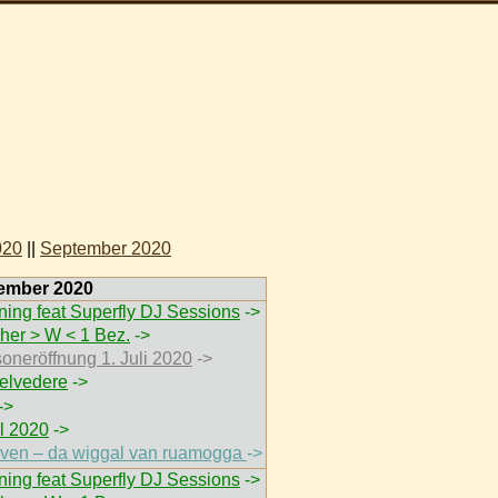
020
||
September 2020
tember 2020
ing feat Superfly DJ Sessions
->
her > W < 1 Bez.
->
soneröffnung 1. Juli 2020
->
elvedere
->
->
 2020
->
thoven – da wiggal van ruamogga
->
ing feat Superfly DJ Sessions
->