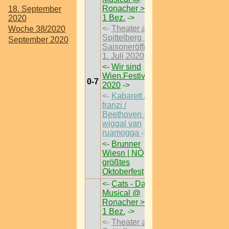
Ronacher > W <
18. September
1 Bez.
->
2020
<-
Theater am
Woche 38/2020
Spittelberg -
September 2020
Saisoneröffnung
1. Juli 2020
->
<-
Wir sind
Wien.Festival
0-7
2020
->
<-
Kabarett / frau
franzi /
Beethoven – da
wiggal van
ruamogga
->
<-
Brunner
Wiesn | NÖ
größtes
Oktoberfest
->
<-
Cats - Das
Musical @
Ronacher > W <
1 Bez.
->
<-
Theater am