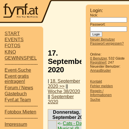
Login:
Nick:
Passwort:
START
EVENTS
Neuer Benutzer
Passwort vergessen?
FOTOS
17.
KINO
Online:
GEWINNSPIEL
0 Benutzer
, 532 Gäste
September
Registriert
: 247
-----------------------
Neuester Benutzer:
2020
Event-Suche
AnnasBruder
Event gratis
|
18. September
eintragen!
Kontakt
2020 >>
||
Fehler melden
Forum / News
Regeln /
Woche 38/2020
Gästebuch
Informationen
||
September
Fynf.at Team
Suche
2020
-----------------------
Fotobox Mieten
Donnerstag, 17.
September 2020
-----------------------
<-
Cats - Das
Impressum
Musical @