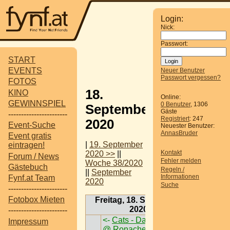
Login:
Nick:
Passwort:
START
EVENTS
Neuer Benutzer
Passwort vergessen?
FOTOS
18.
KINO
Online:
GEWINNSPIEL
0 Benutzer
, 1306
September
Gäste
-----------------------
Registriert
: 247
2020
Event-Suche
Neuester Benutzer:
AnnasBruder
Event gratis
|
19. September
eintragen!
Kontakt
2020 >>
||
Forum / News
Fehler melden
Woche 38/2020
Gästebuch
Regeln /
||
September
Informationen
Fynf.at Team
2020
Suche
-----------------------
Fotobox Mieten
Freitag, 18. September
2020
-----------------------
<-
Cats - Das Musical
Impressum
@ Ronacher > W < 1