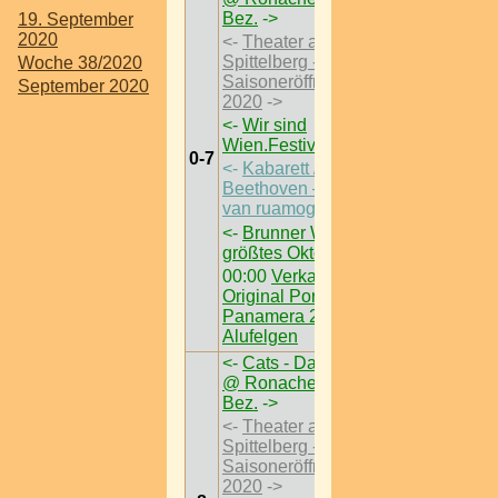
Bez.
->
19. September
2020
<-
Theater am
Spittelberg -
Woche 38/2020
Saisoneröffnung 1. Juli
September 2020
2020
->
<-
Wir sind
Wien.Festival 2020
->
0-7
<-
Kabarett / frau franzi /
Beethoven – da wiggal
van ruamogga
->
<-
Brunner Wiesn | NÖ
größtes Oktoberfest
->
00:00
Verkaufe /
Original Porsche
Panamera 20 Zoll
Alufelgen
<-
Cats - Das Musical
@ Ronacher > W < 1
Bez.
->
<-
Theater am
Spittelberg -
Saisoneröffnung 1. Juli
2020
->