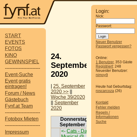
Login:
Nick:
Passwort:
START
EVENTS
Neuer Benutzer
Passwort vergessen?
FOTOS
24.
KINO
Online:
GEWINNSPIEL
1 Benutzer
, 353 Gäste
September
Registriert
: 248
-----------------------
Neuester Benutzer:
2020
Event-Suche
nimoy9
Event gratis
|
25. September
eintragen!
Heute hat Geburtstag:
roscarcoza
(26)
2020 >>
||
Forum / News
Woche 39/2020
Gästebuch
||
September
Kontakt
Fynf.at Team
Fehler melden
2020
-----------------------
Regeln /
Informationen
Fotobox Mieten
Donnerstag, 24.
Suche
September 2020
-----------------------
<-
Cats - Das
Impressum
Musical @