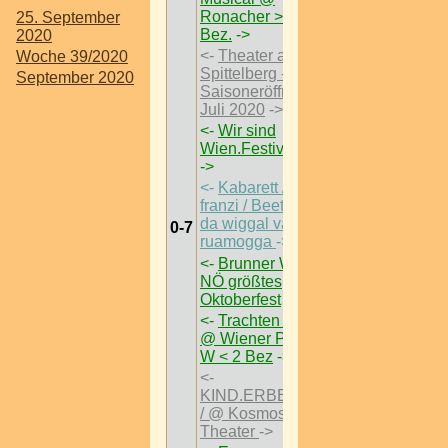
Ronacher > W < 1
25. September
Bez.
->
2020
<-
Theater am
Woche 39/2020
Spittelberg -
September 2020
Saisoneröffnung 1.
Juli 2020
->
<-
Wir sind
Wien.Festival 2020
->
<-
Kabarett / frau
franzi / Beethoven –
da wiggal van
0-7
ruamogga
->
<-
Brunner Wiesn |
NÖ größtes
Oktoberfest
->
<-
Trachten Pracht
@ Wiener Prater >
W < 2 Bez
->
<-
KIND.ERBE.REICH
/ @ Kosmos
Theater
->