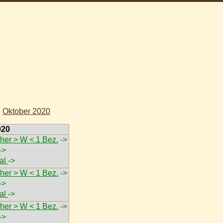
|
Oktober 2020
020
her > W < 1 Bez.
->
->
val
->
her > W < 1 Bez.
->
->
val
->
her > W < 1 Bez.
->
->