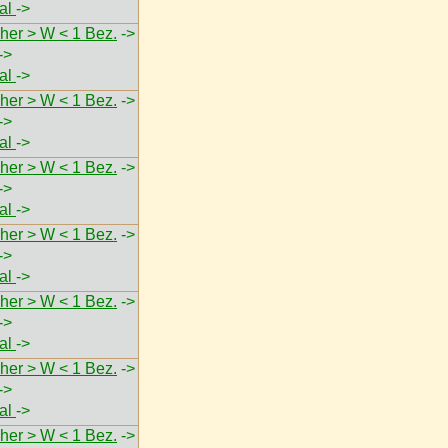
val
->
her > W < 1 Bez.
->
->
val
->
her > W < 1 Bez.
->
->
val
->
her > W < 1 Bez.
->
->
val
->
her > W < 1 Bez.
->
->
val
->
her > W < 1 Bez.
->
->
val
->
her > W < 1 Bez.
->
->
val
->
her > W < 1 Bez.
->