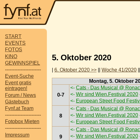
START
EVENTS
FOTOS
5. Oktober 2020
KINO
GEWINNSPIEL
-----------------------
|
6. Oktober 2020 >>
||
Woche 41/2020
|
Event-Suche
Montag, 5. Oktober 2
Event gratis
<-
Cats - Das Musical @ Ronac
eintragen!
<-
Wir sind Wien.Festival 2020
0-7
Forum / News
<-
European Street Food Festi
Gästebuch
Fynf.at Team
<-
Cats - Das Musical @ Ronac
-----------------------
<-
Wir sind Wien.Festival 2020
8
Fotobox Mieten
<-
European Street Food Festi
-----------------------
<-
Cats - Das Musical @ Ronac
Impressum
<-
Wir sind Wien.Festival 2020
9