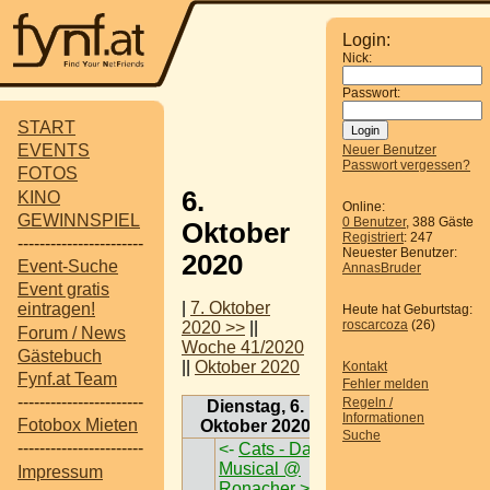
Login:
Nick:
Passwort:
START
EVENTS
Neuer Benutzer
Passwort vergessen?
FOTOS
6.
KINO
Online:
GEWINNSPIEL
0 Benutzer
, 388 Gäste
Oktober
Registriert
: 247
-----------------------
Neuester Benutzer:
2020
Event-Suche
AnnasBruder
Event gratis
|
7. Oktober
eintragen!
Heute hat Geburtstag:
roscarcoza
(26)
2020 >>
||
Forum / News
Woche 41/2020
Gästebuch
||
Oktober 2020
Kontakt
Fynf.at Team
Fehler melden
-----------------------
Regeln /
Dienstag, 6.
Informationen
Fotobox Mieten
Oktober 2020
Suche
-----------------------
<-
Cats - Das
Musical @
Impressum
Ronacher >