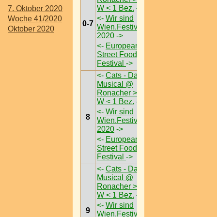
W < 1 Bez.
->
7. Oktober 2020
<-
Wir sind
Woche 41/2020
0-7
Wien.Festival
Oktober 2020
2020
->
<-
European
Street Food
Festival
->
<-
Cats - Das
Musical @
Ronacher >
W < 1 Bez.
->
<-
Wir sind
8
Wien.Festival
2020
->
<-
European
Street Food
Festival
->
<-
Cats - Das
Musical @
Ronacher >
W < 1 Bez.
->
<-
Wir sind
9
Wien.Festival