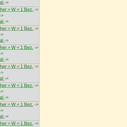
val
->
her > W < 1 Bez.
->
->
val
->
her > W < 1 Bez.
->
->
val
->
her > W < 1 Bez.
->
->
val
->
her > W < 1 Bez.
->
->
val
->
her > W < 1 Bez.
->
->
val
->
her > W < 1 Bez.
->
->
val
->
her > W < 1 Bez.
->