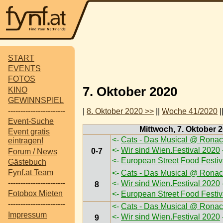
START
EVENTS
FOTOS
7. Oktober 2020
KINO
GEWINNSPIEL
-----------------------
|
8. Oktober 2020 >>
||
Woche 41/2020
|
Event-Suche
Mittwoch, 7. Oktober 
Event gratis
<-
Cats - Das Musical @ Ronac
eintragen!
<-
Wir sind Wien.Festival 2020
0-7
Forum / News
<-
European Street Food Festi
Gästebuch
Fynf.at Team
<-
Cats - Das Musical @ Ronac
-----------------------
<-
Wir sind Wien.Festival 2020
8
Fotobox Mieten
<-
European Street Food Festi
-----------------------
<-
Cats - Das Musical @ Ronac
Impressum
<-
Wir sind Wien.Festival 2020
9