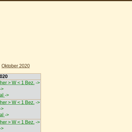
|
Oktober 2020
2020
her > W < 1 Bez.
->
->
val
->
her > W < 1 Bez.
->
->
val
->
her > W < 1 Bez.
->
->