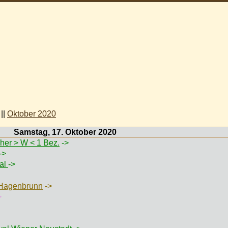
||
Oktober 2020
Samstag, 17. Oktober 2020
her > W < 1 Bez.
->
->
val
->
 Hagenbrunn
->
>