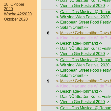
<-
Das NÖ Straßen.Kunst.Festi
18. Oktober
<-
Vienna Gin Festival 2020
->
2020
<-
Cats - Das Musical @ Ronac
Woche 42/2020
<-
Wir sind Wien.Festival 2020
Oktober 2020
<-
European Street Food Festi
<-
Salam Orient
->
<-
Messe / Gebetsroither Days
8
<-
Kino / Max und die Wilde 7
-
<-
Beschläge-Flohmarkt
->
<-
Das NÖ Straßen.Kunst.Festi
<-
Vienna Gin Festival 2020
->
<-
Cats - Das Musical @ Ronac
<-
Wir sind Wien.Festival 2020
<-
European Street Food Festi
<-
Salam Orient
->
<-
Messe / Gebetsroither Days
9
<-
Kino / Max und die Wilde 7
-
<-
Beschläge-Flohmarkt
->
<-
Das NÖ Straßen.Kunst.Festi
<-
Vienna Gin Festival 2020
->
<-
Cats - Das Musical @ Ronac