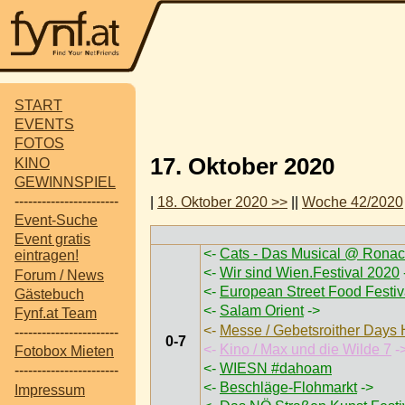
START
EVENTS
FOTOS
17. Oktober 2020
KINO
GEWINNSPIEL
-----------------------
|
18. Oktober 2020 >>
||
Woche 42/2020
Event-Suche
Event gratis
<-
Cats - Das Musical @ Ronac
eintragen!
<-
Wir sind Wien.Festival 2020
Forum / News
<-
European Street Food Festi
Gästebuch
<-
Salam Orient
->
Fynf.at Team
<-
Messe / Gebetsroither Days
-----------------------
0-7
<-
Kino / Max und die Wilde 7
-
Fotobox Mieten
<-
WIESN #dahoam
-----------------------
<-
Beschläge-Flohmarkt
->
Impressum