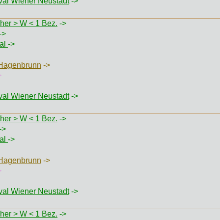
val Wiener Neustadt
->
her > W < 1 Bez.
->
->
val
->
 Hagenbrunn
->
>
val Wiener Neustadt
->
her > W < 1 Bez.
->
->
val
->
 Hagenbrunn
->
>
val Wiener Neustadt
->
her > W < 1 Bez.
->