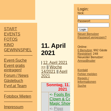
Login:
Nick:
Passwort:
START
EVENTS
Neuer Benutzer
Passwort vergessen?
FOTOS
11. April
KINO
Online:
GEWINNSPIEL
0 Benutzer
, 992 Gäste
2021
Registriert
: 248
-----------------------
Neuester Benutzer:
Event-Suche
AnnasBruder
|
12. April 2021
Event gratis
>>
||
Woche
eintragen!
Kontakt
14/2021
||
April
Fehler melden
Forum / News
2021
Regeln /
Gästebuch
Informationen
Sonntag, 11. April
Fynf.at Team
Suche
2021
-----------------------
<-
Fools Brothers -
Fotobox Mieten
Clown & Comedy
-----------------------
Magic Show
->
Impressum
<-
Pippi