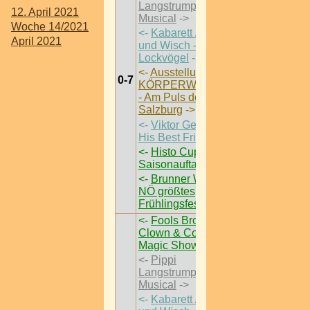
Langstrumpf - Das
12. April 2021
Musical
->
Woche 14/2021
<-
Kabarett / Flo
April 2021
und Wisch -
Lockvögel
->
<-
Ausstellung /
0-7
KÖRPERWELTEN
- Am Puls der Zeit |
Salzburg
->
<-
Viktor Gernot &
His Best Friends
->
<-
Histo Cup
Saisonauftakt
->
<-
Brunner Wiesn |
NÖ größtes
Frühlingsfest
->
<-
Fools Brothers -
Clown & Comedy
Magic Show
->
<-
Pippi
Langstrumpf - Das
Musical
->
<-
Kabarett / Flo