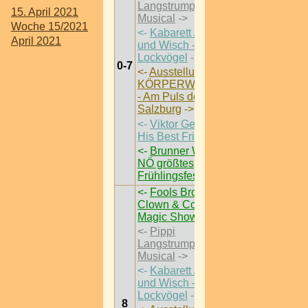
Langstrumpf - Das
15. April 2021
Musical
->
Woche 15/2021
<-
Kabarett / Flo
April 2021
und Wisch -
Lockvögel
->
0-7
<-
Ausstellung /
KÖRPERWELTEN
- Am Puls der Zeit |
Salzburg
->
<-
Viktor Gernot &
His Best Friends
->
<-
Brunner Wiesn |
NÖ größtes
Frühlingsfest
->
<-
Fools Brothers -
Clown & Comedy
Magic Show
->
<-
Pippi
Langstrumpf - Das
Musical
->
<-
Kabarett / Flo
und Wisch -
Lockvögel
->
8