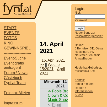
Login:
Nick:
Passwort:
START
EVENTS
Neuer Benutzer
Passwort vergessen?
FOTOS
14. April
KINO
Online:
GEWINNSPIEL
0 Benutzer
, 311 Gäste
2021
Registriert
: 247
-----------------------
Neuester Benutzer:
Event-Suche
AnnasBruder
|
15. April 2021
Event gratis
>>
||
Woche
eintragen!
Heute hat Geburtstag:
15/2021
||
April
roscarcoza
(26)
Forum / News
2021
Gästebuch
Kontakt
Mittwoch, 14. April
Fynf.at Team
Fehler melden
2021
-----------------------
Regeln /
<-
Fools Brothers -
Informationen
Fotobox Mieten
Clown & Comedy
Suche
-----------------------
Magic Show
->
Impressum
<-
Pippi