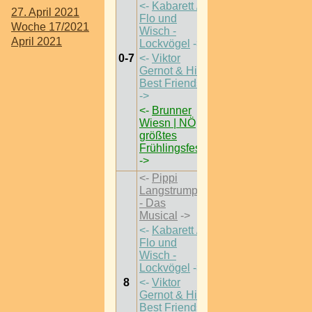
<-
Kabarett /
27. April 2021
Flo und
Woche 17/2021
Wisch -
April 2021
Lockvögel
->
0-7
<-
Viktor
Gernot & His
Best Friends
->
<-
Brunner
Wiesn | NÖ
größtes
Frühlingsfest
->
<-
Pippi
Langstrumpf
- Das
Musical
->
<-
Kabarett /
Flo und
Wisch -
Lockvögel
->
8
<-
Viktor
Gernot & His
Best Friends