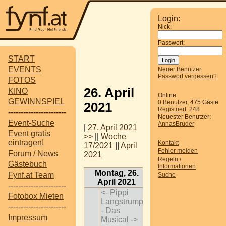
Login:
Nick:
Passwort:
START
EVENTS
Neuer Benutzer
Passwort vergessen?
FOTOS
26. April
KINO
Online:
GEWINNSPIEL
0 Benutzer
, 475 Gäste
2021
Registriert
: 248
-----------------------
Neuester Benutzer:
Event-Suche
AnnasBruder
|
27. April 2021
Event gratis
>>
||
Woche
eintragen!
Kontakt
17/2021
||
April
Fehler melden
Forum / News
2021
Regeln /
Gästebuch
Informationen
Montag, 26.
Fynf.at Team
Suche
April 2021
-----------------------
<-
Pippi
Fotobox Mieten
Langstrumpf
-----------------------
- Das
Impressum
Musical
->