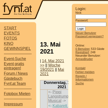
Login:
Nick:
Passwort:
START
EVENTS
Neuer Benutzer
Passwort vergessen?
FOTOS
13. Mai
KINO
Online:
GEWINNSPIEL
0 Benutzer
, 533 Gäste
2021
Registriert
: 248
-----------------------
Neuester Benutzer:
Event-Suche
AnnasBruder
|
14. Mai 2021
Event gratis
>>
||
Woche
eintragen!
Kontakt
19/2021
||
Mai
Fehler melden
Forum / News
2021
Regeln /
Gästebuch
Informationen
Donnerstag, 13. Mai
Fynf.at Team
Suche
2021
-----------------------
<-
Pippi
Fotobox Mieten
Langstrumpf - Das
-----------------------
Musical
->
Impressum
<-
Kabarett / Flo