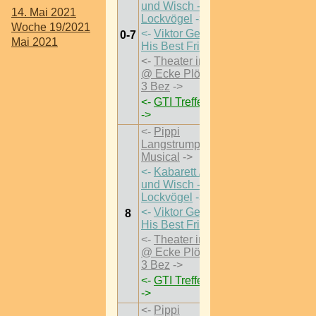
und Wisch -
14. Mai 2021
Lockvögel
->
Woche 19/2021
<-
Viktor Gernot &
0-7
Mai 2021
His Best Friends
->
<-
Theater im Park
@ Ecke Plößlgasse
3 Bez
->
<-
GTI Treffen 2021
->
<-
Pippi
Langstrumpf - Das
Musical
->
<-
Kabarett / Flo
und Wisch -
Lockvögel
->
<-
Viktor Gernot &
8
His Best Friends
->
<-
Theater im Park
@ Ecke Plößlgasse
3 Bez
->
<-
GTI Treffen 2021
->
<-
Pippi