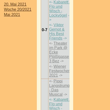
<-
Kabarett /
20. Mai 2021
Flo und
Woche 20/2021
Wisch -
Mai 2021
Lockvögel
-
>
<-
Viktor
Gernot &
0-7
His Best
Friends
->
<-
Theater
im Park @
Ecke
Plößlgasse
3 Bez
->
<-
Wiener
Festwochen
2021
->
<-
Pippi
Langstrumpf
- Das
Musical
->
<-
Kabarett /
Flo und
Wisch -