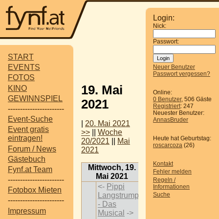
Login:
Nick:
Passwort:
START
EVENTS
Neuer Benutzer
Passwort vergessen?
FOTOS
19. Mai
KINO
Online:
GEWINNSPIEL
0 Benutzer
, 506 Gäste
2021
Registriert
: 247
-----------------------
Neuester Benutzer:
Event-Suche
AnnasBruder
|
20. Mai 2021
Event gratis
>>
||
Woche
eintragen!
Heute hat Geburtstag:
20/2021
||
Mai
roscarcoza
(26)
Forum / News
2021
Gästebuch
Kontakt
Mittwoch, 19.
Fynf.at Team
Fehler melden
Mai 2021
-----------------------
Regeln /
<-
Pippi
Informationen
Fotobox Mieten
Langstrumpf
Suche
-----------------------
- Das
Impressum
Musical
->