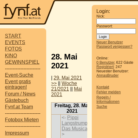
Login:
Nick:
Passwort:
START
EVENTS
Neuer Benutzer
Passwort vergessen?
FOTOS
28. Mai
KINO
Online:
GEWINNSPIEL
0 Benutzer
, 622 Gäste
2021
Registriert
: 247
-----------------------
Neuester Benutzer:
Event-Suche
AnnasBruder
|
29. Mai 2021
Event gratis
>>
||
Woche
eintragen!
Kontakt
21/2021
||
Mai
Fehler melden
Forum / News
2021
Regeln /
Gästebuch
Informationen
Freitag, 28. Mai
Fynf.at Team
Suche
2021
-----------------------
<-
Pippi
Fotobox Mieten
Langstrumpf -
-----------------------
Das Musical
-
Impressum
>