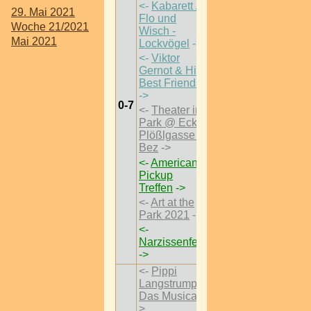
<-
Kabarett /
29. Mai 2021
Flo und
Woche 21/2021
Wisch -
Mai 2021
Lockvögel
->
<-
Viktor
Gernot & His
Best Friends
->
0-7
<-
Theater im
Park @ Ecke
Plößlgasse 3
Bez
->
<-
American
Pickup
Treffen
->
<-
Art at the
Park 2021
->
<-
Narzissenfest
->
<-
Pippi
Langstrumpf -
Das Musical
-
>