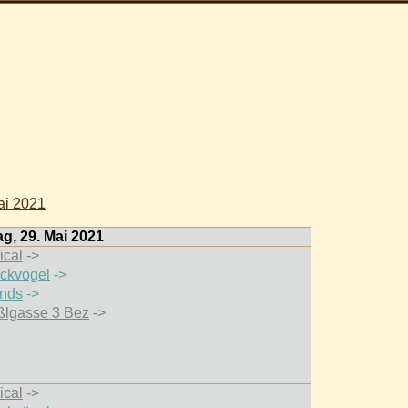
ai 2021
g, 29. Mai 2021
ical
->
ockvögel
->
ends
->
ßlgasse 3 Bez
->
ical
->