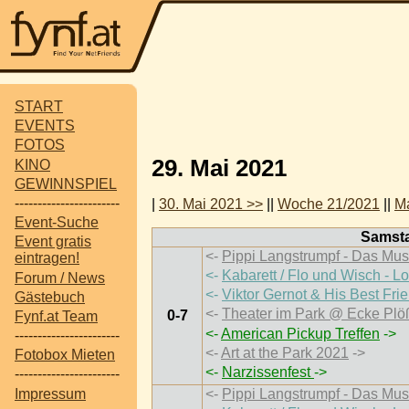
START
EVENTS
FOTOS
29. Mai 2021
KINO
GEWINNSPIEL
-----------------------
|
30. Mai 2021 >>
||
Woche 21/2021
||
M
Event-Suche
Samsta
Event gratis
<-
Pippi Langstrumpf - Das Mus
eintragen!
<-
Kabarett / Flo und Wisch - L
Forum / News
<-
Viktor Gernot & His Best Fri
Gästebuch
<-
Theater im Park @ Ecke Plö
0-7
Fynf.at Team
<-
American Pickup Treffen
->
-----------------------
<-
Art at the Park 2021
->
Fotobox Mieten
<-
Narzissenfest
->
-----------------------
Impressum
<-
Pippi Langstrumpf - Das Mus