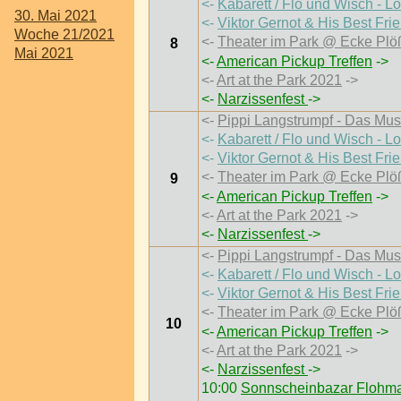
<-
Kabarett / Flo und Wisch - L
30. Mai 2021
<-
Viktor Gernot & His Best Fri
Woche 21/2021
<-
Theater im Park @ Ecke Plö
8
Mai 2021
<-
American Pickup Treffen
->
<-
Art at the Park 2021
->
<-
Narzissenfest
->
<-
Pippi Langstrumpf - Das Mus
<-
Kabarett / Flo und Wisch - L
<-
Viktor Gernot & His Best Fri
<-
Theater im Park @ Ecke Plö
9
<-
American Pickup Treffen
->
<-
Art at the Park 2021
->
<-
Narzissenfest
->
<-
Pippi Langstrumpf - Das Mus
<-
Kabarett / Flo und Wisch - L
<-
Viktor Gernot & His Best Fri
<-
Theater im Park @ Ecke Plö
10
<-
American Pickup Treffen
->
<-
Art at the Park 2021
->
<-
Narzissenfest
->
10:00
Sonnscheinbazar Flohma