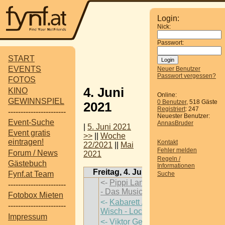
Login:
Nick:
Passwort:
START
EVENTS
Neuer Benutzer
Passwort vergessen?
FOTOS
4. Juni
KINO
Online:
GEWINNSPIEL
0 Benutzer
, 518 Gäste
2021
Registriert
: 247
-----------------------
Neuester Benutzer:
Event-Suche
AnnasBruder
|
5. Juni 2021
Event gratis
>>
||
Woche
eintragen!
Kontakt
22/2021
||
Mai
Fehler melden
Forum / News
2021
Regeln /
Gästebuch
Informationen
Freitag, 4. Juni 2021
Fynf.at Team
Suche
<-
Pippi Langstrumpf
-----------------------
- Das Musical
->
Fotobox Mieten
<-
Kabarett / Flo und
-----------------------
Wisch - Lockvögel
->
Impressum
<-
Viktor Gernot &