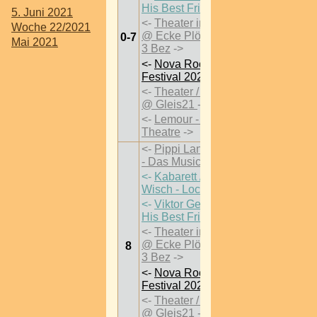
His Best Friends
->
5. Juni 2021
<-
Theater im Park
Woche 22/2021
@ Ecke Plößlgasse
0-7
Mai 2021
3 Bez
->
<-
Nova Rock
Festival 2021
->
<-
Theater / Elektra
@ Gleis21
->
<-
Lemour - Physical
Theatre
->
<-
Pippi Langstrumpf
- Das Musical
->
<-
Kabarett / Flo und
Wisch - Lockvögel
->
<-
Viktor Gernot &
His Best Friends
->
<-
Theater im Park
@ Ecke Plößlgasse
8
3 Bez
->
<-
Nova Rock
Festival 2021
->
<-
Theater / Elektra
@ Gleis21
->