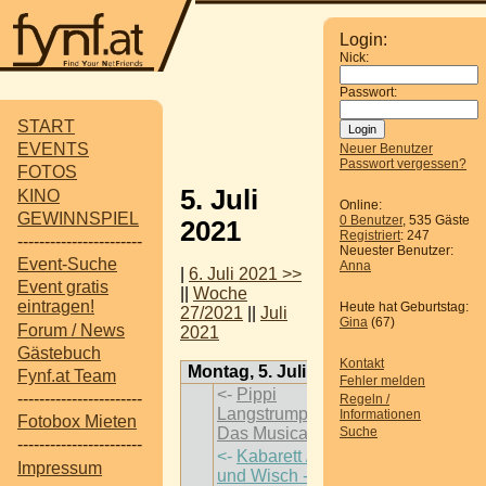
Login:
Nick:
Passwort:
START
EVENTS
Neuer Benutzer
Passwort vergessen?
FOTOS
5. Juli
KINO
Online:
GEWINNSPIEL
0 Benutzer
, 535 Gäste
2021
Registriert
: 247
-----------------------
Neuester Benutzer:
Event-Suche
Anna
|
6. Juli 2021 >>
Event gratis
||
Woche
eintragen!
Heute hat Geburtstag:
27/2021
||
Juli
Gina
(67)
Forum / News
2021
Gästebuch
Kontakt
Montag, 5. Juli 2021
Fynf.at Team
Fehler melden
<-
Pippi
-----------------------
Regeln /
Langstrumpf -
Informationen
Fotobox Mieten
Das Musical
->
Suche
-----------------------
<-
Kabarett / Flo
Impressum
und Wisch -