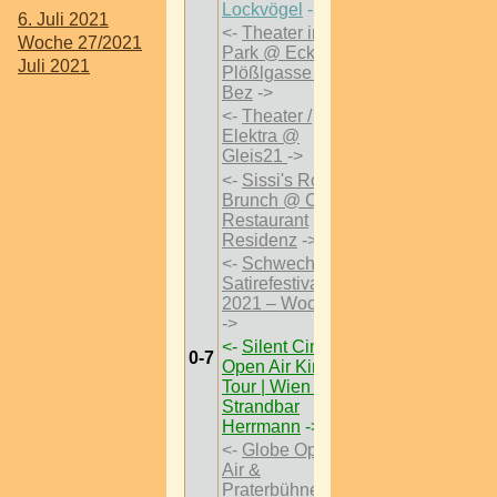
Lockvögel
->
6. Juli 2021
<-
Theater im
Woche 27/2021
Park @ Ecke
Juli 2021
Plößlgasse 3
Bez
->
<-
Theater /
Elektra @
Gleis21
->
<-
Sissi's Royal
Brunch @ Café
Restaurant
Residenz
->
<-
Schwechater
Satirefestival
2021 – Woche 2
->
<-
Silent Cinema
0-7
Open Air Kino
Tour | Wien -
Strandbar
Herrmann
->
<-
Globe Open
Air &
Praterbühne
->