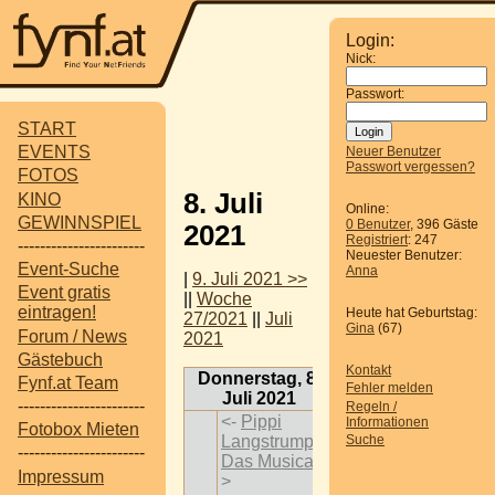
Login:
Nick:
Passwort:
START
EVENTS
Neuer Benutzer
Passwort vergessen?
FOTOS
8. Juli
KINO
Online:
GEWINNSPIEL
0 Benutzer
, 396 Gäste
2021
Registriert
: 247
-----------------------
Neuester Benutzer:
Event-Suche
Anna
|
9. Juli 2021 >>
Event gratis
||
Woche
eintragen!
Heute hat Geburtstag:
27/2021
||
Juli
Gina
(67)
Forum / News
2021
Gästebuch
Kontakt
Donnerstag, 8.
Fynf.at Team
Fehler melden
Juli 2021
-----------------------
Regeln /
<-
Pippi
Informationen
Fotobox Mieten
Langstrumpf -
Suche
-----------------------
Das Musical
-
Impressum
>