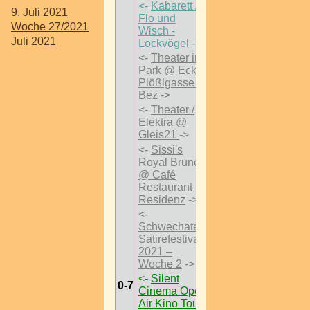
<-
Kabarett /
9. Juli 2021
Flo und
Woche 27/2021
Wisch -
Juli 2021
Lockvögel
->
<-
Theater im
Park @ Ecke
Plößlgasse 3
Bez
->
<-
Theater /
Elektra @
Gleis21
->
<-
Sissi's
Royal Brunch
@ Café
Restaurant
Residenz
->
<-
Schwechater
Satirefestival
2021 –
Woche 2
->
<-
Silent
0-7
Cinema Open
Air Kino Tour