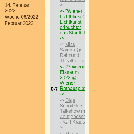
>
14. Februar
2022
<-
"Wiener
Lichtblicke":
Woche 06/2022
Lichtkunst
Februar 2022
erleuchtet
das Stadtbild
->
<-
Miss
Saigon @
Raimund
Theather
->
<-
27 Wiener
Eistraum
2022 @
Wiener
Rathausplatz
0-7
->
<-
Olga
Schnitzlers
Talkshow mit
Zeitgenossen
- Karl Kraus
-
>
<-
Martin