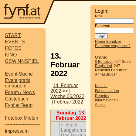
Login:
Nick:
Passwort:
START
EVENTS
Neuer Benutzer
Passwort vergessen?
FOTOS
13.
KINO
Online:
GEWINNSPIEL
0 Benutzer
, 624 Gäste
Februar
Registriert
: 247
-----------------------
Neuester Benutzer:
2022
Event-Suche
AnnasBruder
Event gratis
|
14. Februar
eintragen!
Kontakt
2022 >>
||
Fehler melden
Forum / News
Regeln /
Woche 06/2022
Gästebuch
Informationen
||
Februar 2022
Fynf.at Team
Suche
-----------------------
Sonntag, 13.
Fotobox Mieten
Februar 2022
-----------------------
<-
Pippi
Langstrumpf -
Impressum
Das Musical
-