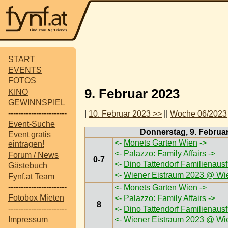
START
EVENTS
FOTOS
9. Februar 2023
KINO
GEWINNSPIEL
-----------------------
|
10. Februar 2023 >>
||
Woche 06/2023
Event-Suche
Donnerstag, 9. Februa
Event gratis
<-
Monets Garten Wien
->
eintragen!
<-
Palazzo: Family Affairs
->
Forum / News
0-7
<-
Dino Tattendorf Familienaus
Gästebuch
<-
Wiener Eistraum 2023 @ Wi
Fynf.at Team
-----------------------
<-
Monets Garten Wien
->
Fotobox Mieten
<-
Palazzo: Family Affairs
->
8
-----------------------
<-
Dino Tattendorf Familienaus
Impressum
<-
Wiener Eistraum 2023 @ Wi