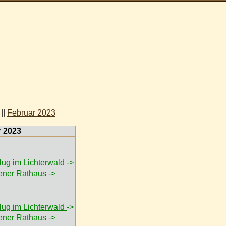
||
Februar 2023
r 2023
flug im Lichterwald
->
ener Rathaus
->
flug im Lichterwald
->
ener Rathaus
->