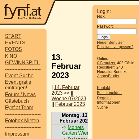
Login:
Nick:
Passwort:
START
EVENTS
Neuer Benutzer
Passwort vergessen?
FOTOS
13.
KINO
Online:
GEWINNSPIEL
0 Benutzer
, 403 Gäste
Februar
Registriert
: 248
-----------------------
Neuester Benutzer:
2023
Event-Suche
AnnasBruder
Event gratis
|
14. Februar
eintragen!
Kontakt
2023 >>
||
Fehler melden
Forum / News
Regeln /
Woche 07/2023
Gästebuch
Informationen
||
Februar 2023
Fynf.at Team
Suche
-----------------------
Montag, 13.
Fotobox Mieten
Februar 2023
-----------------------
<-
Monets
Garten Wien
->
Impressum