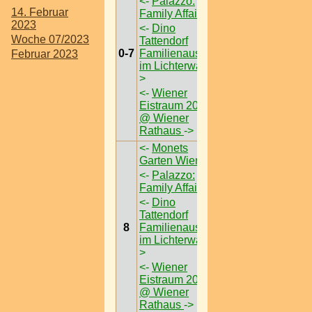
<-
Palazzo:
14. Februar
Family Affairs
->
2023
<-
Dino
Woche 07/2023
Tattendorf
0-7
Familienausflug
Februar 2023
im Lichterwald
-
>
<-
Wiener
Eistraum 2023
@ Wiener
Rathaus
->
<-
Monets
Garten Wien
->
<-
Palazzo:
Family Affairs
->
<-
Dino
Tattendorf
8
Familienausflug
im Lichterwald
-
>
<-
Wiener
Eistraum 2023
@ Wiener
Rathaus
->