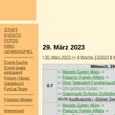
START
EVENTS
FOTOS
29. März 2023
KINO
GEWINNSPIEL
-----------------------
|
30. März 2023 >>
||
Woche 13/2023
||
Event-Suche
Mittwoch, 29
Event gratis
<-
Monets Garten Wien
->
eintragen!
<-
Palazzo: Family Affairs
->
Forum / News
<-
Dino Tattendorf Familienaus
Gästebuch
0-7
<-
Der goldene Faden
->
Fynf.at Team
<-
Ostermarkt Schloss Schönb
-----------------------
00:00
Ausflugsziel / „Grüner S
Fotobox Mieten
-----------------------
<-
Monets Garten Wien
->
Impressum
<-
Palazzo: Family Affairs
->