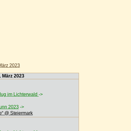
März 2023
. März 2023
flug im Lichterwald
->
runn 2023
->
ee“ @ Steiermark