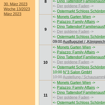
<-
Dino Tattendorf Familienaus
8
30. März 2023
<-
Der goldene Faden
->
Woche 13/2023
<-
Ostermarkt Schloss Schönb
März 2023
<-
Monets Garten Wien
->
<-
Palazzo: Family Affairs
->
<-
Dino Tattendorf Familienaus
9
<-
Der goldene Faden
->
<-
Ostermarkt Schloss Schönb
09:00
Ausflugsziel / „Königrei
<-
Monets Garten Wien
->
<-
Palazzo: Family Affairs
->
<-
Dino Tattendorf Familienaus
<-
Der goldene Faden
->
10
<-
Ostermarkt Schloss Schönb
10:00
N°3 Salon GmbH
10:00
Austellung / Schausamm
<-
Monets Garten Wien
->
<-
Palazzo: Family Affairs
->
<-
Dino Tattendorf Familienaus
11
<-
Der goldene Faden
->
<-
Ostermarkt Schloss Schönb