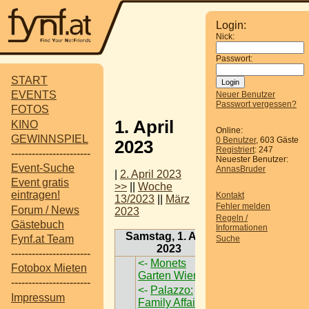
Login:
Nick:
Passwort:
START
EVENTS
Neuer Benutzer
Passwort vergessen?
FOTOS
1. April
KINO
Online:
GEWINNSPIEL
0 Benutzer
, 603 Gäste
2023
Registriert
: 247
-----------------------
Neuester Benutzer:
Event-Suche
AnnasBruder
|
2. April 2023
Event gratis
>>
||
Woche
eintragen!
Kontakt
13/2023
||
März
Fehler melden
Forum / News
2023
Regeln /
Gästebuch
Informationen
Samstag, 1. April
Fynf.at Team
Suche
2023
-----------------------
<-
Monets
Fotobox Mieten
Garten Wien
->
-----------------------
<-
Palazzo:
Impressum
Family Affairs
->