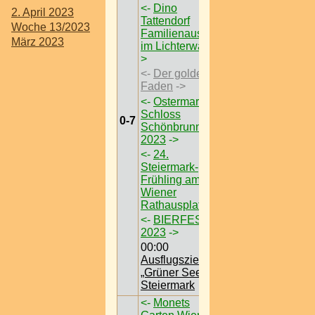
<-
Dino
2. April 2023
Tattendorf
Woche 13/2023
Familienausflug
März 2023
im Lichterwald
-
>
<-
Der goldene
Faden
->
<-
Ostermarkt
Schloss
0-7
Schönbrunn
2023
->
<-
24.
Steiermark-
Frühling am
Wiener
Rathausplatz
->
<-
BIERFEST
2023
->
00:00
Ausflugsziel /
„Grüner See“ @
Steiermark
<-
Monets