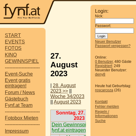
Login:
Nick:
Passwort:
START
EVENTS
Neuer Benutzer
Passwort vergessen?
FOTOS
27.
KINO
Online:
GEWINNSPIEL
0 Benutzer
, 480 Gäste
August
Registriert
: 249
-----------------------
Neuester Benutzer:
2023
Event-Suche
deny8
Event gratis
|
28. August
eintragen!
Heute hat Geburtstag:
roscarcoza
(26)
2023 >>
||
Forum / News
Woche 34/2023
Gästebuch
||
August 2023
Kontakt
Fynf.at Team
Fehler melden
-----------------------
Regeln /
Sonntag, 27. August
Informationen
Fotobox Mieten
2023
Suche
-----------------------
Dein Gewinnspiel auf
fynf.at eintragen
Impressum