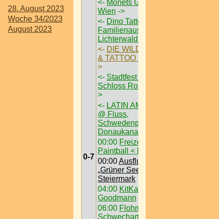
<-
Monets Garten
28. August 2023
Wien
->
Woche 34/2023
<-
Dino Tattendorf
August 2023
Familienausflug im
Lichterwald
->
<-
DIE WILDSTYLE
& TATTOO MESSE
-
>
<-
Stadtfest 2023 @
Schloss Rothmühle
-
>
<-
LATIN AM FLUSS
@ Fluss,
Schwedenplatz am
Donaukanal
00:00
Freizeit /
Paintball < Nö >
0-7
00:00
Ausflugsziel /
„Grüner See“ @
Steiermark
04:00
KitKatClub @
Goodmann
06:00
Flohmarkt /
Schwecharter