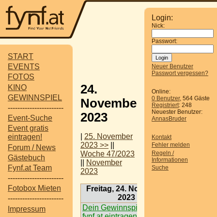
Login:
Nick:
Passwort:
START
EVENTS
Neuer Benutzer
Passwort vergessen?
FOTOS
24.
KINO
Online:
GEWINNSPIEL
0 Benutzer
, 564 Gäste
November
Registriert
: 248
-----------------------
Neuester Benutzer:
2023
Event-Suche
AnnasBruder
Event gratis
|
25. November
eintragen!
Kontakt
2023 >>
||
Fehler melden
Forum / News
Regeln /
Woche 47/2023
Gästebuch
Informationen
||
November
Fynf.at Team
Suche
2023
-----------------------
Fotobox Mieten
Freitag, 24. November
2023
-----------------------
Dein Gewinnspiel auf
Impressum
fynf.at eintragen