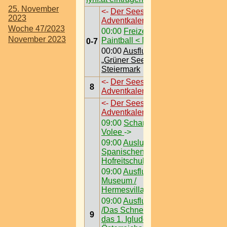
25. November
<-
Der Seestadt
2023
Adventkalender
->
Woche 47/2023
00:00
Freizeit /
November 2023
Paintball < Nö >
0-7
00:00
Ausflugsziel /
„Grüner See“ @
Steiermark
<-
Der Seestadt
8
Adventkalender
->
<-
Der Seestadt
Adventkalender
->
09:00
Schanigärten /
Volee
->
09:00
Auslugsziel /
Spanischen
Hofreitschule
09:00
Ausflugsziel /
Museum /
Hermesvilla
09:00
Ausflugsziel
/Das Schneedorf -
9
das 1. Igludorf