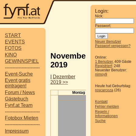
Login:
Nick:
Passwort:
START
EVENTS
Neuer Benutzer
Passwort vergessen?
FOTOS
November
KINO
Online:
GEWINNSPIEL
1 Benutzer
, 409 Gäste
2019
Registriert
: 248
-----------------------
Neuester Benutzer:
Event-Suche
nimoy9
|
Dezember
Event gratis
2019 >>
eintragen!
Heute hat Geburtstag:
roscarcoza
(26)
Forum / News
Montag
Dienstag
Gästebuch
Kontakt
Fynf.at Team
Fehler melden
-----------------------
Regeln /
Informationen
Fotobox Mieten
Suche
-----------------------
Impressum