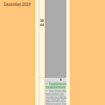
Dezember 2019
W
44
4
5
<-
Familienbrunch mit
<-
Familienbrunch mit
Kinderbetreung
->
Kinderbetreung
->
<-
Das Rote Wien
<-
Das Rote Wien
präsentiert die
präsentiert die
Sonderausstellungen
Sonderausstellungen
HELDENPLATZ ’29 im
HELDENPLATZ ’29 i
Waschsalon Karl-Marx-
Waschsalon Karl-Mar