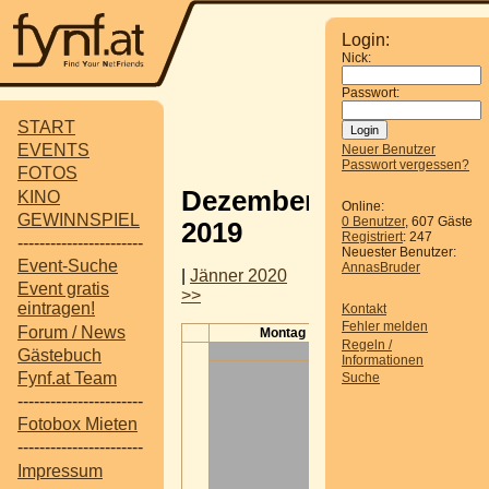
Login:
Nick:
Passwort:
START
EVENTS
Neuer Benutzer
Passwort vergessen?
FOTOS
Dezember
KINO
Online:
GEWINNSPIEL
0 Benutzer
, 607 Gäste
2019
Registriert
: 247
-----------------------
Neuester Benutzer:
Event-Suche
AnnasBruder
|
Jänner 2020
Event gratis
>>
eintragen!
Kontakt
Fehler melden
Forum / News
Montag
Dienstag
Regeln /
Gästebuch
Informationen
Fynf.at Team
Suche
-----------------------
Fotobox Mieten
-----------------------
Impressum