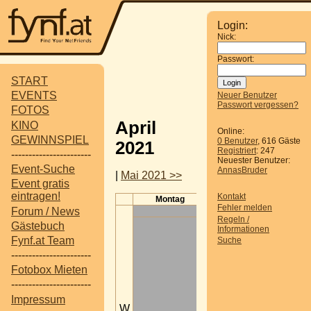
Login:
Nick:
Passwort:
START
EVENTS
Neuer Benutzer
Passwort vergessen?
FOTOS
April
KINO
Online:
GEWINNSPIEL
0 Benutzer
, 616 Gäste
2021
Registriert
: 247
-----------------------
Neuester Benutzer:
Event-Suche
AnnasBruder
|
Mai 2021 >>
Event gratis
eintragen!
Kontakt
Montag
Dienstag
Mi
Fehler melden
Forum / News
Regeln /
Gästebuch
Informationen
Fynf.at Team
Suche
-----------------------
Fotobox Mieten
-----------------------
Impressum
W