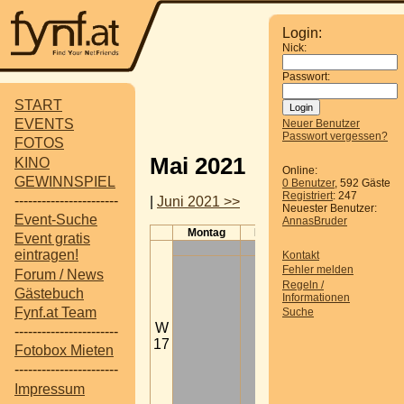
Login:
Nick:
Passwort:
START
EVENTS
Neuer Benutzer
Passwort vergessen?
FOTOS
Mai 2021
KINO
Online:
GEWINNSPIEL
0 Benutzer
, 592 Gäste
Registriert
: 247
-----------------------
|
Juni 2021 >>
Neuester Benutzer:
Event-Suche
AnnasBruder
Montag
Dienstag
Mittwoch
Event gratis
eintragen!
Kontakt
Fehler melden
Forum / News
Regeln /
Gästebuch
Informationen
Fynf.at Team
Suche
W
-----------------------
17
Fotobox Mieten
-----------------------
Impressum