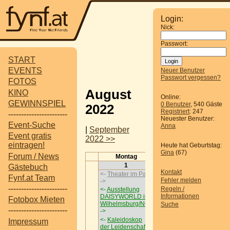
Login:
Nick:
Passwort:
START
EVENTS
Neuer Benutzer
Passwort vergessen?
FOTOS
August
KINO
Online:
GEWINNSPIEL
0 Benutzer
, 540 Gäste
2022
Registriert
: 247
-----------------------
Neuester Benutzer:
Event-Suche
Anna
|
September
Event gratis
2022 >>
eintragen!
Heute hat Geburtstag:
Gina
(67)
Forum / News
Montag
Dienstag
Mit
1
2
Gästebuch
Kontakt
<-
Theater im Park
<-
Theater im
<-
Thea
Fynf.at Team
Fehler melden
->
Park
->
Park
->
-----------------------
Regeln /
<-
Ausstellung
<-
Ausstellung
<-
Auss
Informationen
DAISYWORLD in
DAISYWORLD in
DAISY
Fotobox Mieten
Wilhelmsburg/NÖ
Wilhelmsburg/NÖ
Wilhel
Suche
-----------------------
->
->
->
<-
Kaleidoskop
<-
Kaleidoskop
<-
Kale
Impressum
der Leidenschaft
-
der Leidenschaft
der Lei