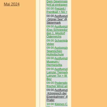
Dein Gewinnspiel auf
00:00
Ausflugsziel /
Mai 2024
fynf.at eintragen
„Grüner See“ @
Steiermark
00:00
Freizeit /
Paintball < Nö >
09:00
Ausflugsziel
/Das Schneedorf -
00:00
Ausflugsziel /
das 1. Igludorf
„Grüner See“ @
Österreichs
Steiermark
09:00
Schanigärten /
09:00
Ausflugsziel
Volee
/Das Schneedorf -
das 1. Igludorf
09:00
Auslugsziel /
Österreichs
Spanischen
Hofreitschule
09:00
Schanigärten /
Volee
09:00
Ausflugsziel /
Museum /
09:00
Auslugsziel /
Hermesvilla
Spanischen
Hofreitschule
09:00
Ausflugsziel /
Lainzer Tiergarten @
09:00
Ausflugsziel /
Lainzer Tor > W < 13
Museum /
Bez
Hermesvilla
09:00
Podersdorf -
09:00
Ausflugsziel /
frischer Wind am See
Lainzer Tiergarten @
Lainzer Tor > W < 13
09:00
Ausflugsziel /
Bez
„Königreich der
Eisenbahnen“ @
09:00
Podersdorf -
Prater
frischer Wind am See
10:00
Kleines Cafe in
09:00
Ausflugsziel /
Wien
„Königreich der
Eisenbahnen“ @
10:00
N°3 Salon
Prater
GmbH
10:00
Kleines Cafe in
10:00
Freizeit /