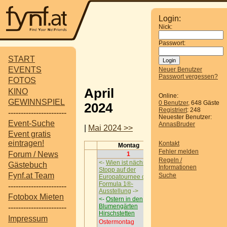
Login:
Nick:
Passwort:
START
EVENTS
Neuer Benutzer
Passwort vergessen?
FOTOS
April
KINO
Online:
GEWINNSPIEL
0 Benutzer
, 648 Gäste
2024
Registriert
: 248
-----------------------
Neuester Benutzer:
Event-Suche
AnnasBruder
|
Mai 2024 >>
Event gratis
eintragen!
Kontakt
Montag
Dienstag
Fehler melden
Forum / News
1
2
Regeln /
<-
Wien ist nächster
<-
Wien ist nächster
Gästebuch
Informationen
Stopp auf der
Stopp auf der
Fynf.at Team
Suche
Europatournee der
Europatournee der
Formula 1®-
Formula 1®-
-----------------------
Ausstellung
->
Ausstellung
->
Fotobox Mieten
<-
Ostern in den
Dein Gewinnspiel auf
Blumengärten
fynf.at eintragen
-----------------------
Hirschstetten
00:00
Freizeit /
Impressum
Ostermontag
Paintball < Nö >